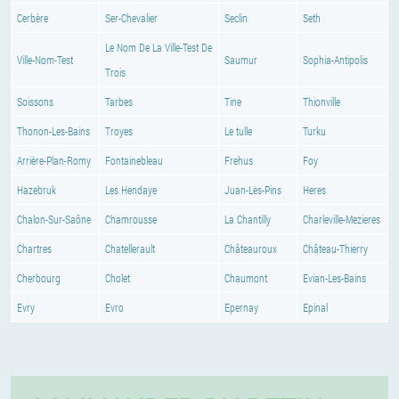
Cerbère
Ser-Chevalier
Seclin
Seth
Le Nom De La Ville-Test De
Ville-Nom-Test
Saumur
Sophia-Antipolis
Trois
Soissons
Tarbes
Tine
Thionville
Thonon-Les-Bains
Troyes
Le tulle
Turku
Arrière-Plan-Romy
Fontainebleau
Frehus
Foy
Hazebruk
Les Hendaye
Juan-Les-Pins
Heres
Chalon-Sur-Saône
Chamrousse
La Chantilly
Charleville-Mezieres
Chartres
Chatellerault
Châteauroux
Château-Thierry
Cherbourg
Cholet
Chaumont
Evian-Les-Bains
Evry
Evro
Epernay
Epinal