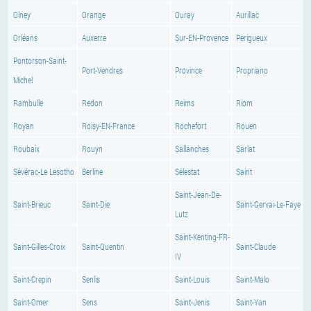
Olney
Orange
Ouray
Aurillac
Orléans
Auxerre
Sur-EN-Provence
Perigueux
Pontorson-Saint-
Port-Vendres
Province
Propriano
Michel
Rambulle
Redon
Reims
Riom
Royan
Roisy-EN-France
Rochefort
Rouen
Roubaix
Rouyn
Sallanches
Sarlat
Sévérac-Le Lesotho
Berline
Sélestat
Saint
Saint-Jean-De-
Saint-Brieuc
Saint-Die
Saint-Gervai-Le-Faye
Lutz
Saint-Kenting-FR-
Saint-Gilles-Croix
Saint-Quentin
Saint-Claude
IV
Saint-Crepin
Senlis
Saint-Louis
Saint-Malo
Saint-Omer
Sens
Saint-Jenis
Saint-Yan