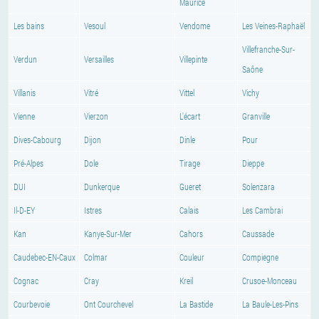
Maurice
Les bains
Vesoul
Vendome
Les Veines-Raphaël
Villefranche-Sur-
Verdun
Versailles
Villepinte
Saône
Villanis
Vitré
Vittel
Vichy
Vienne
Vierzon
L'écart
Granville
Dives-Cabourg
Dijon
Dinle
Pour
Pré-Alpes
Dole
Tirage
Dieppe
DUI
Dunkerque
Gueret
Solenzara
Il-D-EY
Istres
Calais
Les Cambrai
Kan
Kanye-Sur-Mer
Cahors
Caussade
Caudebec-EN-Caux
Colmar
Couleur
Compiegne
Cognac
Cray
Kreil
Crusoe-Monceau
Courbevoie
Ont Courchevel
La Bastide
La Baule-Les-Pins