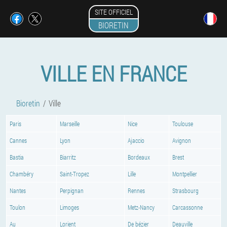
SITE OFFICIEL
BIORETIN
VILLE EN FRANCE
Bioretin
Ville
Paris
Marseille
Nice
Toulouse
Cannes
Lyon
Ajaccio
Avignon
Bastia
Biarritz
Bordeaux
Brest
Chambéry
Saint-Tropez
Lille
Montpellier
Nantes
Perpignan
Rennes
Strasbourg
Toulon
Limoges
Metz-Nancy
Carcassonne
Au
Lorient
De bézier
Deauville