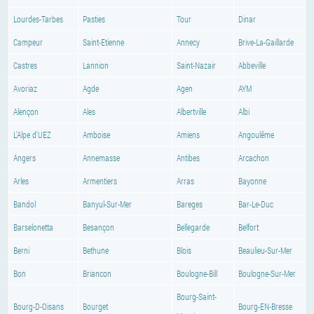
Lourdes-Tarbes
Pasties
Tour
Dinar
Campeur
Saint-Etienne
Annecy
Brive-La-Gaillarde
Castres
Lannion
Saint-Nazair
Abbeville
Avoriaz
Agde
Agen
AYM
Alençon
Ales
Albertville
Albi
L'Alpe d'UEZ
Amboise
Amiens
Angoulême
Angers
Annemasse
Antibes
Arcachon
Arles
Armentiers
Arras
Bayonne
Bandol
Banyul-Sur-Mer
Bareges
Bar-Le-Duc
Barselonetta
Besançon
Bellegarde
Belfort
Berni
Bethune
Blois
Beaulieu-Sur-Mer
Bon
Briancon
Boulogne-Bill
Boulogne-Sur-Mer
Bourg-Saint-
Bourg-D-Oisans
Bourget
Bourg-EN-Bresse