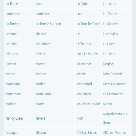
La Baule
Laval
La Ciotat
La Lagun
Landerneau
Landevice
Laon
La Plagne
La Roche
La Roche-Sur-Yon
La Tour-De-Carol
Le Castellet
Le Mans
Objectif
Le-
Les Angles
Les Arcs
Les Sables
Le Touquet
Le Havre
Libourne
Lisieux
Lons-Le-Saunier
La Lonja
Luchon
Macon
Marmande
Megève
Mende
Menton
Méribel
Mets-Frascati
Maubeuge
Modan
Monbeliard
Mont-De-Marsan
Monomère
Mont-Louis
Montluçon
Le Montauban
Morlaix
Martin
Moulins-Sur-Allier
Muties
Nouvellement-Sur-
Nancy-Essey
Nevers
Niort
Seine
Aubagne
Obenas
AIX-Les-Baines
AIX-Les-Thermes