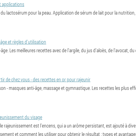
t applications
du lactosérum pour la peau. Application de sérum de lait pour la nutrition,
ge et règles d'utilisation
ge. Les meilleures recettes avec de l'argile, du jus d'aloès, de l'avocat, du 
r de chez vous - des recettes en or pour rajeunir
on - masques anti-âge, massage et gymnastique. Les recettes les plus effic
rajeunissement du visage
 le rajeunissement est l'encens, qui a un arôme persistant, est ajouté à di
ssement et comment les utiliser pour obtenir le résultat : types et avantage