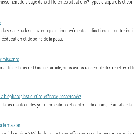
issement du visage dans différentes situations? Types d'appareils et comm
e
du visage au laser: avantages et inconvénients, indications et contre-indi
ééducation et de soins de la peau.
fermissants
eauté de la peau? Dans cet article, nous avons rassemblé des recettes effi
a blépharoplastie: sûre, efficace, recherchée!
r la peau autour des yeux. Indications et contre-indications, résultat de l
à la maison
sage à la maison? Méthodes et astuces efficaces pour les personnes qui so