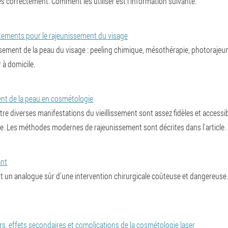
sés correctement. Comment les utiliser est l'information suivante.
raitements pour le rajeunissement du visage
ssement de la peau du visage : peeling chimique, mésothérapie, photoraje
r à domicile.
t de la peau en cosmétologie
 diverses manifestations du vieillissement sont assez fidèles et accessibl
ie. Les méthodes modernes de rajeunissement sont décrites dans l'article.
ant
st un analogue sûr d'une intervention chirurgicale coûteuse et dangereu
rs, effets secondaires et complications de la cosmétologie laser